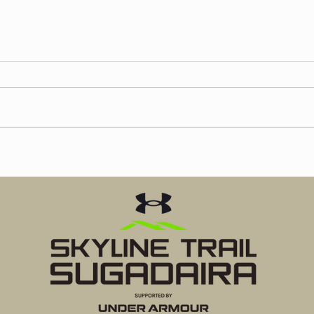
第19回大会リザルト・完走証
アップ
第19回スカイライントレイル菅
平 アンダーアーマーカップ、各
コースのリザルトの掲載ならび
に、デジタル完走証の発行を開始
【重
いたしました。 下記ページより
確認
記録の確認、デジタル完走証をダ
ウンロードください。 ※ダウン
ロードの起源は2026年8月24日ま
でとなります。
https://www.sugadaira-
trail.com/19th-results