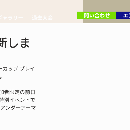
問い合わせ
エ
ギャラリー
過去大会
新しま
ーカップ プレイ
た。
加者限定の前日
特別イベントで
はアンダーアーマ