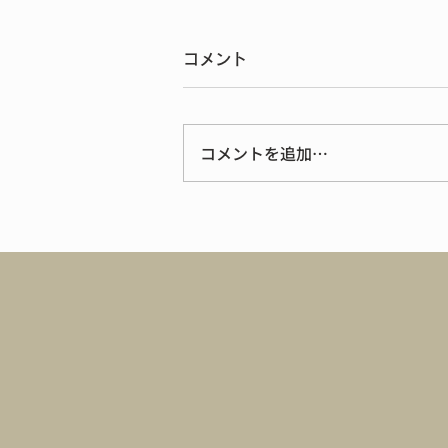
コメント
コメントを追加…
2026年大会の写真をオルス
ポにて公開中！購入は
2026.7.22（水）まで